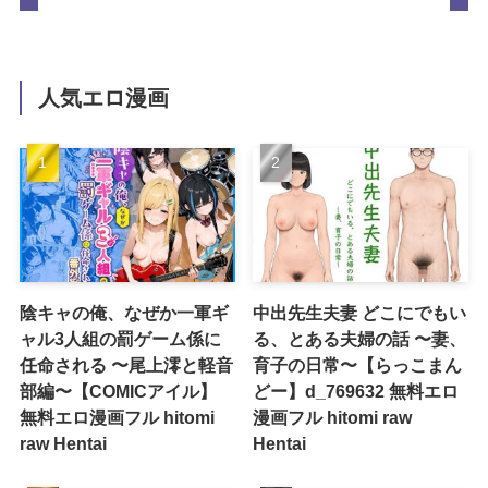
人気エロ漫画
陰キャの俺、なぜか一軍ギ
中出先生夫妻 どこにでもい
ャル3人組の罰ゲーム係に
る、とある夫婦の話 〜妻、
任命される 〜尾上澪と軽音
育子の日常〜【らっこまん
部編〜【COMICアイル】
どー】d_769632 無料エロ
無料エロ漫画フル hitomi
漫画フル hitomi raw
raw Hentai
Hentai