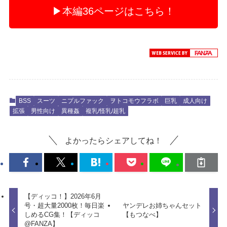
▶本編36ページはこちら！
BSS
スーツ
ニプルファック
ヲトコモウフラボ
巨乳
成人向け
拡張
男性向け
異種姦
複乳/怪乳/超乳
よかったらシェアしてね！
【ディッコ！】2026年6月
号・超大量2000枚！毎日楽
ヤンデレお姉ちゃんセット
しめるCG集！【ディッコ
【もつなべ】
@FANZA】