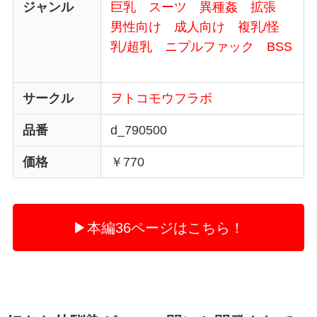
ジャンル
巨乳
スーツ
異種姦
拡張
男性向け
成人向け
複乳/怪
乳/超乳
ニプルファック
BSS
サークル
ヲトコモウフラボ
品番
d_790500
価格
￥770
▶本編36ページはこちら！